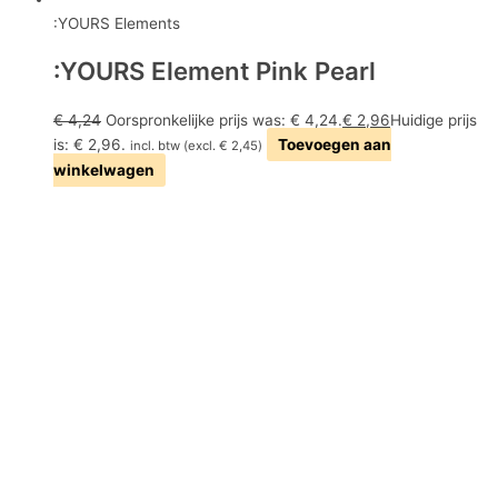
:YOURS Elements
:YOURS Element Pink Pearl
€
4,24
Oorspronkelijke prijs was: € 4,24.
€
2,96
Huidige prijs
is: € 2,96.
Toevoegen aan
incl. btw (excl.
€
2,45
)
winkelwagen