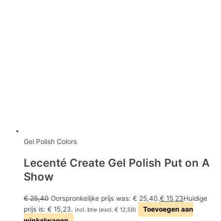
Gel Polish Colors
Lecenté Create Gel Polish Put on A
Show
€
25,40
Oorspronkelijke prijs was: € 25,40.
€
15,23
Huidige
prijs is: € 15,23.
Toevoegen aan
incl. btw (excl.
€
12,59
)
winkelwagen