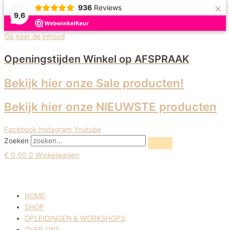
×
936
Reviews
9,6
Uitverkoop!
Uitverkoop!
Uitverkoop!
Uitverkoop!
Uitverkoop!
Ga naar de inhoud
Openingstijden Winkel
op AFSPRAAK
Bekijk hier onze Sale producten!
Bekijk hier onze NIEUWSTE producten
Facebook
Instagram
Youtube
Zoeken
€
0,00
0
Winkelwagen
HOME
SHOP
OPLEIDINGEN & WORKSHOPS
OVER ONS