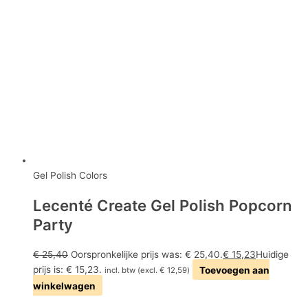
Gel Polish Colors
Lecenté Create Gel Polish Popcorn
Party
€
25,40
Oorspronkelijke prijs was: € 25,40.
€
15,23
Huidige
prijs is: € 15,23.
Toevoegen aan
incl. btw (excl.
€
12,59
)
winkelwagen