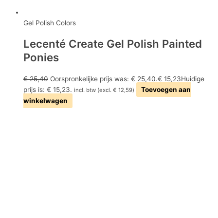
Gel Polish Colors
Lecenté Create Gel Polish Painted
Ponies
€
25,40
Oorspronkelijke prijs was: € 25,40.
€
15,23
Huidige
prijs is: € 15,23.
Toevoegen aan
incl. btw (excl.
€
12,59
)
winkelwagen