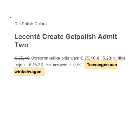
Gel Polish Colors
Lecenté Create Gelpolish Admit
Two
€
25,40
Oorspronkelijke prijs was: € 25,40.
€
15,23
Huidige
prijs is: € 15,23.
Toevoegen aan
incl. btw (excl.
€
12,59
)
winkelwagen