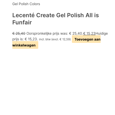
Gel Polish Colors
Lecenté Create Gel Polish All is
Funfair
€
25,40
Oorspronkelijke prijs was: € 25,40.
€
15,23
Huidige
prijs is: € 15,23.
Toevoegen aan
incl. btw (excl.
€
12,59
)
winkelwagen