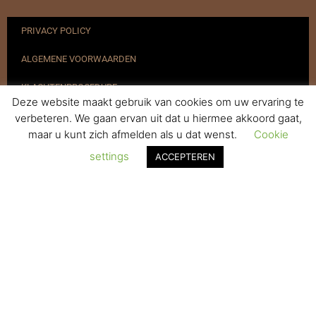
PRIVACY POLICY
ALGEMENE VOORWAARDEN
KLACHTENPROCEDURE
Deze website maakt gebruik van cookies om uw ervaring te
VERZENDEN & RETOURNEREN
verbeteren. We gaan ervan uit dat u hiermee akkoord gaat,
maar u kunt zich afmelden als u dat wenst.
Cookie
REGISTREREN
settings
ACCEPTEREN
© 2017-2025 Nagelbenodigdheden.nl Webdesign ontworpen door
de BeautyMarketeer
De waardering van www.nagelbenodigdheden.nl/ bij
WebwinkelKeur Reviews
is 9.6/10 gebaseerd op 936 reviews.
Powered by
WhatsApp Chat