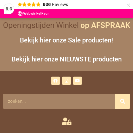
×
936
Reviews
9,6
Openingstijden Winkel
op AFSPRAAK
Bekijk hier onze Sale producten!
Bekijk hier onze NIEUWSTE producten
F
I
Y
a
n
o
c
s
u
e
t
t
b
a
u
o
g
b
Zoeken
o
r
e
k
a
m