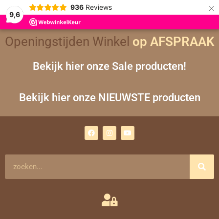
×
936
Reviews
9,6
Gesorteerd
Openingstijden Winkel
op AFSPRAAK
op
nieuwste
Bekijk hier onze Sale producten!
Bekijk hier onze NIEUWSTE producten
F
I
Y
a
n
o
c
s
u
e
t
t
b
a
u
o
g
b
Zoeken
o
r
e
k
a
m