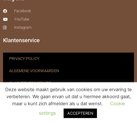
Facebook
YouTube
Instagram
Klantenservice
PRIVACY POLICY
ALGEMENE VOORWAARDEN
KLACHTENPROCEDURE
Deze website maakt gebruik van cookies om uw ervaring te
VERZENDEN & RETOURNEREN
verbeteren. We gaan ervan uit dat u hiermee akkoord gaat,
maar u kunt zich afmelden als u dat wenst.
Cookie
REGISTREREN
settings
ACCEPTEREN
© 2017-2025 Nagelbenodigdheden.nl Webdesign ontworpen door
de BeautyMarketeer