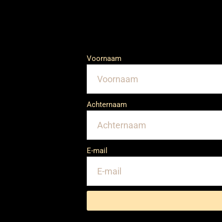
Voornaam
Achternaam
E-mail