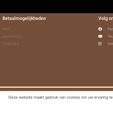
Betaalmogelijkheden
Volg o
Ideal
Fa
Bancontact
Yo
Creditcard
In
Deze website maakt gebruik van cookies om uw ervaring te 
© 2017-2025 Nagelbe