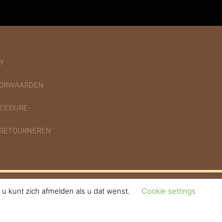
Y
OORWAARDEN
CEDURE
 RETOURNEREN
u kunt zich afmelden als u dat wenst.
Cookie settings