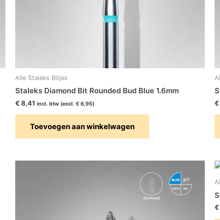
Alle Staleks Bitjes
A
Staleks Diamond Bit Rounded Bud Blue 1.6mm
S
€
8,41
€
incl. btw (excl.
€
6,95
)
Toevoegen aan winkelwagen
A
S
€