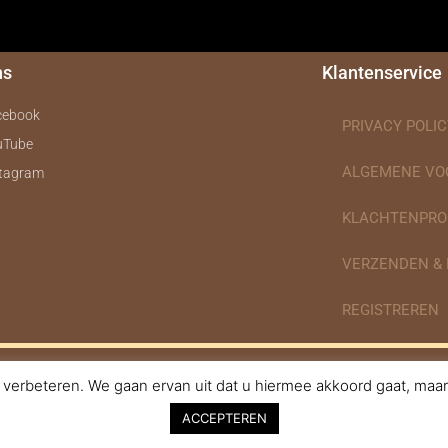
ns
Klantenservice
cebook
PRIVACY POLIC
uTube
ALGEMENE V
stagram
KLACHTENPRO
VERZENDEN &
REGISTREREN
verbeteren. We gaan ervan uit dat u hiermee akkoord gaat, maar 
nodigdheden.nl Webdesign ontworpen door de BeautyMarketeer
ACCEPTEREN