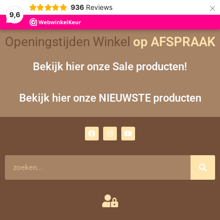
×
936
Reviews
9,6
Openingstijden Winkel
op AFSPRAAK
Bekijk hier onze Sale producten!
Bekijk hier onze NIEUWSTE producten
F
I
Y
a
n
o
c
s
u
e
t
t
b
a
u
o
g
b
Zoeken
o
r
e
k
a
m