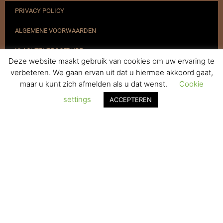
PRIVACY POLICY
ALGEMENE VOORWAARDEN
KLACHTENPROCEDURE
Deze website maakt gebruik van cookies om uw ervaring te
VERZENDEN & RETOURNEREN
verbeteren. We gaan ervan uit dat u hiermee akkoord gaat,
maar u kunt zich afmelden als u dat wenst.
Cookie
REGISTREREN
settings
ACCEPTEREN
© 2017-2025 Nagelbenodigdheden.nl Webdesign ontworpen door
de BeautyMarketeer
De waardering van www.nagelbenodigdheden.nl/ bij
WebwinkelKeur Reviews
is 9.6/10 gebaseerd op 936 reviews.
Powered by
WhatsApp Chat