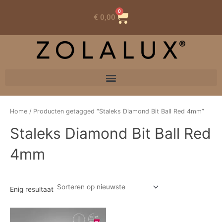
0
Winkelwagen
€
0,00
Home
/ Producten getagged “Staleks Diamond Bit Ball Red 4mm”
Staleks Diamond Bit Ball Red
4mm
Enig resultaat