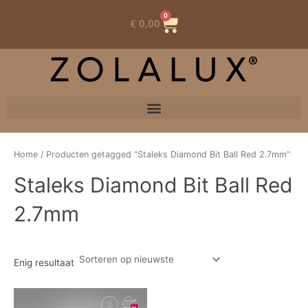
0
Winkelwagen
€
0,00
Home
/ Producten getagged “Staleks Diamond Bit Ball Red 2.7mm”
Staleks Diamond Bit Ball Red
2.7mm
Enig resultaat