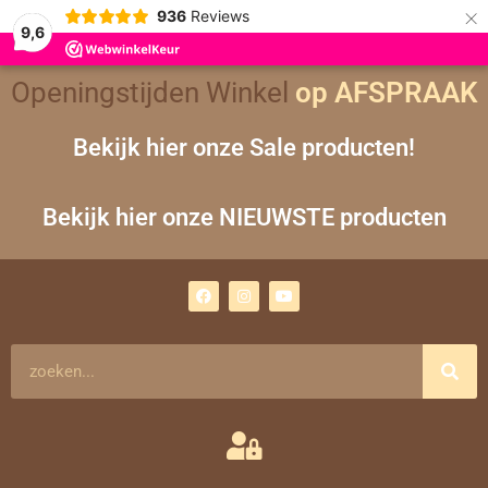
×
936
Reviews
9,6
Openingstijden Winkel
op AFSPRAAK
Bekijk hier onze Sale producten!
Bekijk hier onze NIEUWSTE producten
F
I
Y
a
n
o
c
s
u
e
t
t
b
a
u
o
g
b
Zoeken
o
r
e
k
a
m