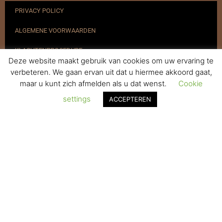
PRIVACY POLICY
ALGEMENE VOORWAARDEN
KLACHTENPROCEDURE
Deze website maakt gebruik van cookies om uw ervaring te
VERZENDEN & RETOURNEREN
verbeteren. We gaan ervan uit dat u hiermee akkoord gaat,
maar u kunt zich afmelden als u dat wenst.
Cookie
REGISTREREN
settings
ACCEPTEREN
© 2017-2025 Nagelbenodigdheden.nl Webdesign ontworpen door
de BeautyMarketeer
De waardering van www.nagelbenodigdheden.nl/ bij
WebwinkelKeur Reviews
is 9.6/10 gebaseerd op 936 reviews.
Powered by
WhatsApp Chat