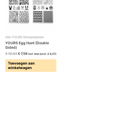
Alle YOURS Stempelplaten
YOURS Egg Hunt (Double
Sided)
€
10,83
€
7,59
incl. btw (excl.
€
6,27
)
Toevoegen aan
winkelwagen