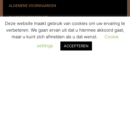
ALGEMENE VOORWAARDEN
KLACHTENPROCEDURE
Deze website maakt gebruik van cookies om uw ervaring te
VERZENDEN & RETOURNEREN
verbeteren. We gaan ervan uit dat u hiermee akkoord gaat,
maar u kunt zich afmelden als u dat wenst.
Cookie
REGISTREREN
settings
ACCEPTEREN
© 2017-2025 Nagelbenodigdheden.nl Webdesign ontworpen door
de BeautyMarketeer
De waardering van www.nagelbenodigdheden.nl/ bij
WebwinkelKeur Reviews
is 9.6/10 gebaseerd op 936 reviews.
Powered by
WhatsApp Chat