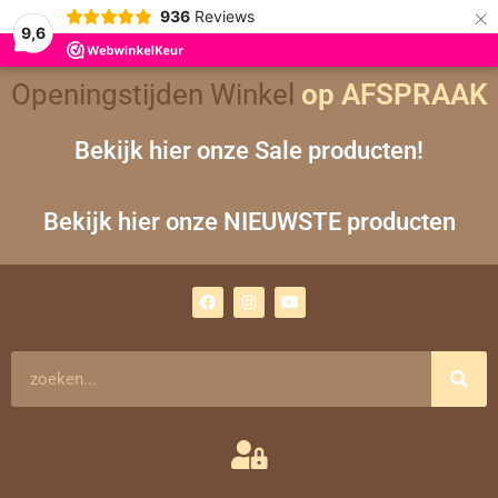
×
936
Reviews
9,6
Openingstijden Winkel
op AFSPRAAK
Bekijk hier onze Sale producten!
Bekijk hier onze NIEUWSTE producten
F
I
Y
a
n
o
c
s
u
e
t
t
b
a
u
o
g
b
Zoeken
o
r
e
k
a
m