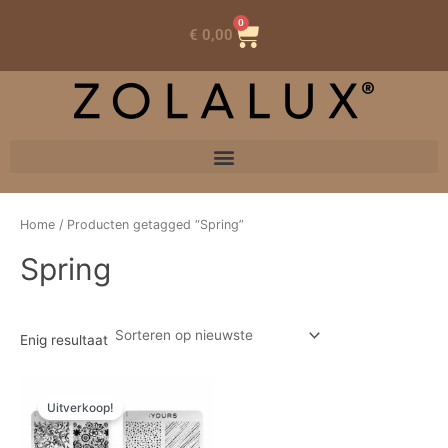
0
Winkelwagen
€
0,00
Home
/ Producten getagged “Spring”
Spring
Enig resultaat
Oorspronkelijke
Huidige
prijs
prijs
Uitverkoop!
was:
is:
€ 10,83.
€ 7,59.