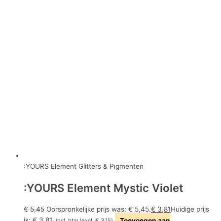
:YOURS Element Glitters & Pigmenten
:YOURS Element Mystic Violet
€
5,45
Oorspronkelijke prijs was: € 5,45.
€
3,81
Huidige prijs
is: € 3,81.
Toevoegen aan
incl. btw (excl.
€
3,15
)