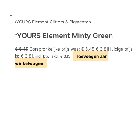
:YOURS Element Glitters & Pigmenten
:YOURS Element Minty Green
€
5,45
Oorspronkelijke prijs was: € 5,45.
€
3,81
Huidige prijs
is: € 3,81.
Toevoegen aan
incl. btw (excl.
€
3,15
)
winkelwagen