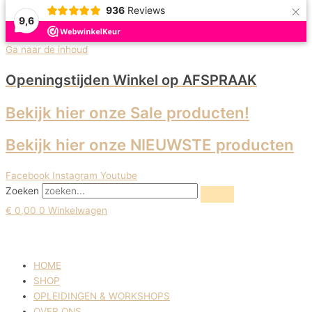
×
936
Reviews
9,6
Uitverkoop!
Uitverkoop!
Uitverkoop!
Uitverkoop!
Uitverkoop!
Ga naar de inhoud
Openingstijden Winkel
op AFSPRAAK
Bekijk hier onze Sale producten!
Bekijk hier onze NIEUWSTE producten
Facebook
Instagram
Youtube
Zoeken
€
0,00
0
Winkelwagen
HOME
SHOP
OPLEIDINGEN & WORKSHOPS
OVER ONS