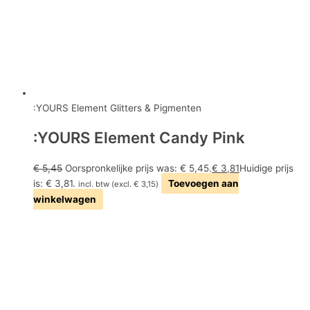
:YOURS Element Glitters & Pigmenten
:YOURS Element Candy Pink
€
5,45
Oorspronkelijke prijs was: € 5,45.
€
3,81
Huidige prijs
is: € 3,81.
Toevoegen aan
incl. btw (excl.
€
3,15
)
winkelwagen