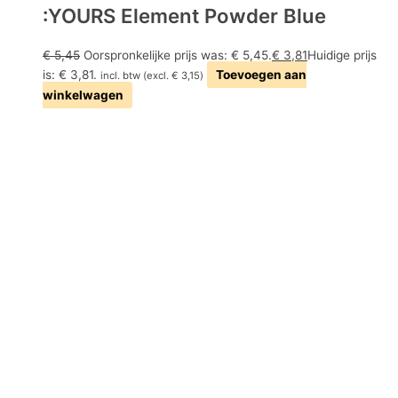
:YOURS Element Powder Blue
€
5,45
Oorspronkelijke prijs was: € 5,45.
€
3,81
Huidige prijs
is: € 3,81.
Toevoegen aan
incl. btw (excl.
€
3,15
)
winkelwagen