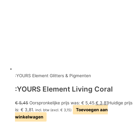
:YOURS Element Glitters & Pigmenten
:YOURS Element Living Coral
€
5,45
Oorspronkelijke prijs was: € 5,45.
€
3,81
Huidige prijs
is: € 3,81.
Toevoegen aan
incl. btw (excl.
€
3,15
)
winkelwagen