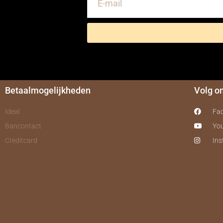
Betaalmogelijkheden
Volg o
Ideal
Fa
Bancontact
Yo
Creditcard
In