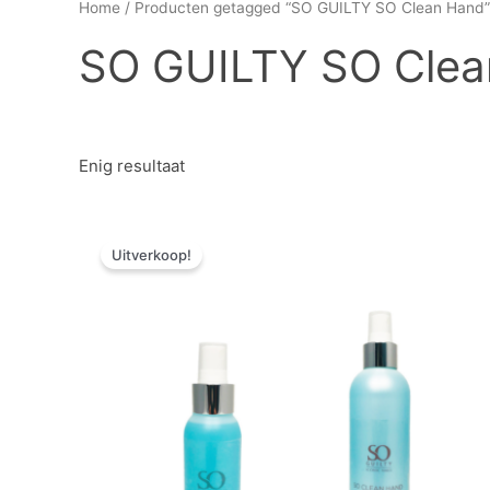
Home
/ Producten getagged “SO GUILTY SO Clean Hand”
SO GUILTY SO Clea
Enig resultaat
Oorspronkelijke
Huidige
Dit
prijs
prijs
Uitverkoop!
product
was:
is:
heeft
€ 10,83.
€ 2,17.
meerdere
variaties.
Deze
optie
kan
gekozen
worden