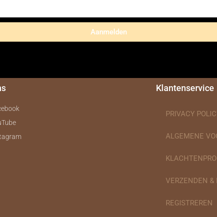
Aanmelden
ns
Klantenservice
cebook
PRIVACY POLIC
uTube
ALGEMENE V
stagram
KLACHTENPRO
VERZENDEN &
REGISTREREN