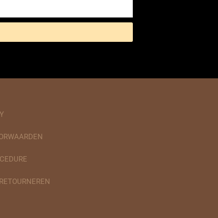
Y
OORWAARDEN
CEDURE
 RETOURNEREN