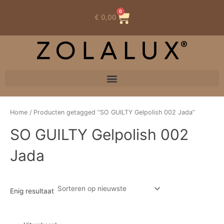
0
Winkelwagen
€
0,00
Home
/ Producten getagged “SO GUILTY Gelpolish 002 Jada”
SO GUILTY Gelpolish 002
Jada
Enig resultaat
Prijsklasse:
Dit
€ 2,41