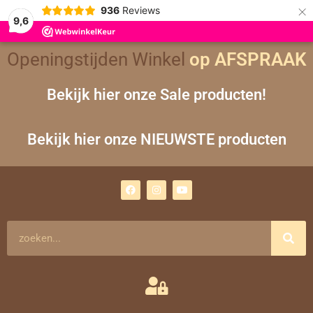
×
936
Reviews
9,6
Openingstijden Winkel
op AFSPRAAK
Bekijk hier onze Sale producten!
Bekijk hier onze NIEUWSTE producten
F
I
Y
a
n
o
c
s
u
e
t
t
b
a
u
o
g
b
Zoeken
o
r
e
k
a
m