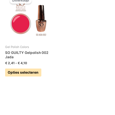
Uitverkoop!
product
tot
heeft
€ 4,10
meerdere
variaties.
Deze
optie
kan
gekozen
worden
Gel Polish Colors
op
SO GUILTY Gelpolish 002
Jada
de
productpagina
€
2,41
-
€
4,10
Opties selecteren