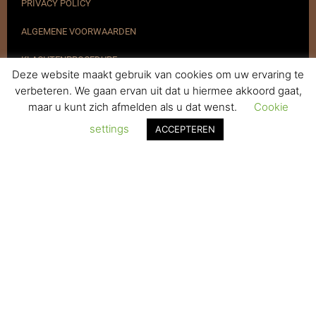
PRIVACY POLICY
ALGEMENE VOORWAARDEN
KLACHTENPROCEDURE
Deze website maakt gebruik van cookies om uw ervaring te
VERZENDEN & RETOURNEREN
verbeteren. We gaan ervan uit dat u hiermee akkoord gaat,
maar u kunt zich afmelden als u dat wenst.
Cookie
REGISTREREN
settings
ACCEPTEREN
© 2017-2025 Nagelbenodigdheden.nl Webdesign ontworpen door
de BeautyMarketeer
De waardering van www.nagelbenodigdheden.nl/ bij
WebwinkelKeur Reviews
is 9.6/10 gebaseerd op 936 reviews.
Powered by
WhatsApp Chat