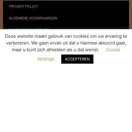
PRIVACY POLICY
ALGEMENE VOORWAARDEN
KLACHTENPROCEDURE
Deze website maakt gebruik van cookies om uw ervaring te
VERZENDEN & RETOURNEREN
verbeteren. We gaan ervan uit dat u hiermee akkoord gaat,
maar u kunt zich afmelden als u dat wenst.
Cookie
REGISTREREN
settings
ACCEPTEREN
© 2017-2025 Nagelbenodigdheden.nl Webdesign ontworpen door
de BeautyMarketeer
De waardering van www.nagelbenodigdheden.nl/ bij
WebwinkelKeur Reviews
is 9.6/10 gebaseerd op 936 reviews.
Powered by
WhatsApp Chat