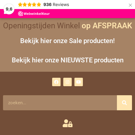
×
936
Reviews
9,6
Openingstijden Winkel
op AFSPRAAK
Bekijk hier onze Sale producten!
Bekijk hier onze NIEUWSTE producten
F
I
Y
a
n
o
c
s
u
e
t
t
b
a
u
o
g
b
Zoeken
o
r
e
k
a
m