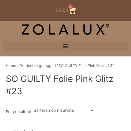
0
Winkelwagen
€
0,00
Home
/ Producten getagged “SO GUILTY Folie Pink Glitz #23”
SO GUILTY Folie Pink Glitz
#23
Enig resultaat
Oorspronkelijke
Huidige
prijs
prijs