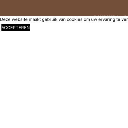
© 2017-2025 Nagelbe
Deze website maakt gebruik van cookies om uw ervaring te verb
ACCEPTEREN
Sluiten
Privacy Overzicht
Deze website maakt gebruik van cookies om uw ervaring te verb
uw browser opgeslagen, omdat ze essentieel zijn voor de werk
Necessary
Necessary
Altijd ingeschakeld
Necessary cookies are absolutely essential for the website to fu
These cookies do not store any personal information.
Non-necessary
Non-necessary