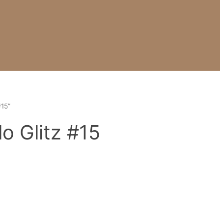
#15”
o Glitz #15