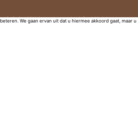
nodigdheden.nl Webdesign ontworpen door de BeautyMarketeer
eteren. We gaan ervan uit dat u hiermee akkoord gaat, maar u 
eteren terwijl u door de website navigeert. Van deze cookies w
ing v
...
nction properly. This category only includes cookies that ensure