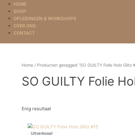
HOME
SHOP
OPLEIDINGEN & WORKSHOPS
OVER ONS
CONTACT
Home
/ Producten getagged “SO GUILTY Folie Holo Glitz 
SO GUILTY Folie Hol
Enig resultaat
Oorspronkelijke
Huidige
prijs
prijs
Uitverkoop!