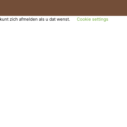
kunt zich afmelden als u dat wenst.
Cookie settings
orden de cookies die als noodzakelijk zijn gecategoriseerd in
s basic functionalities and security features of the website.