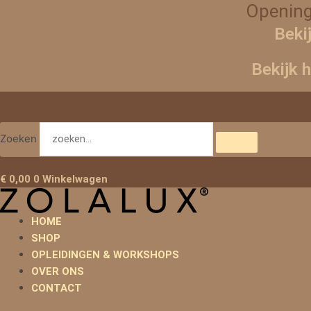
Ga
Opening
naar
Beki
de
inhoud
Bekijk 
Zoeken
€
0,00
0
Winkelwagen
HOME
SHOP
OPLEIDINGEN & WORKSHOPS
OVER ONS
CONTACT