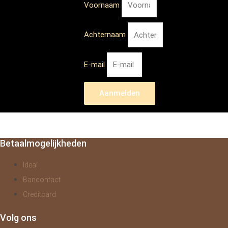
Voornaam
Achternaam
E-mail
Aanmelden
Betaalmogelijkheden
Ideal
Bancontact
Creditcard
Volg ons