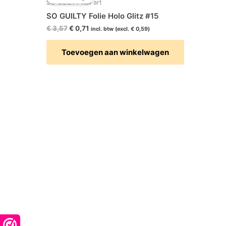
was:
is:
SO GUILTY nail art
€ 3,57.
€ 0,71.
SO GUILTY Folie Holo Glitz #15
€
3,57
€
0,71
incl. btw (excl.
€
0,59
)
Toevoegen aan winkelwagen