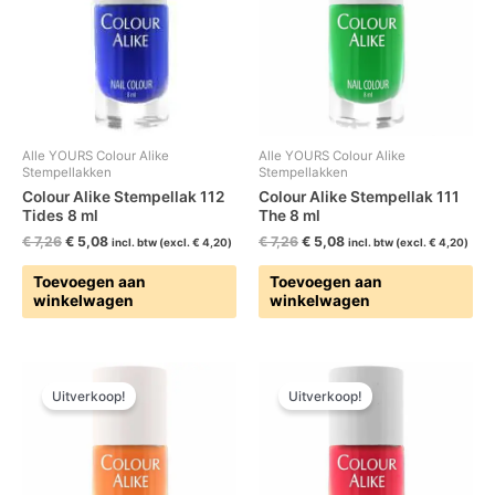
Alle YOURS Colour Alike
Alle YOURS Colour Alike
Stempellakken
Stempellakken
Colour Alike Stempellak 112
Colour Alike Stempellak 111
Tides 8 ml
The 8 ml
€
7,26
€
5,08
€
7,26
€
5,08
incl. btw (excl.
€
4,20
)
incl. btw (excl.
€
4,20
)
Toevoegen aan
Toevoegen aan
winkelwagen
winkelwagen
Oorspronkelijke
Huidige
Oorspronkelijke
Huidige
prijs
prijs
prijs
prijs
Uitverkoop!
Uitverkoop!
was:
is:
was:
is:
€ 7,26.
€ 5,08.
€ 7,26.
€ 5,08.