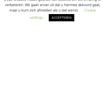
VERZENDEN & RETOURNEREN
verbeteren. We gaan ervan uit dat u hiermee akkoord gaat,
maar u kunt zich afmelden als u dat wenst.
Cookie
REGISTREREN
settings
ACCEPTEREN
© 2017-2025 Nagelbenodigdheden.nl Webdesign ontworpen door
de BeautyMarketeer
De waardering van www.nagelbenodigdheden.nl/ bij
WebwinkelKeur Reviews
is 9.6/10 gebaseerd op 936 reviews.
Powered by
WhatsApp Chat