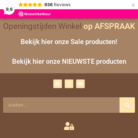
×
936
Reviews
9,6
Gesorteerd
Openingstijden Winkel
op
op AFSPRAAK
nieuwste
Bekijk hier onze Sale producten!
Bekijk hier onze NIEUWSTE producten
F
I
Y
a
n
o
c
s
u
e
t
t
b
a
u
o
g
b
Zoeken
o
r
e
k
a
m