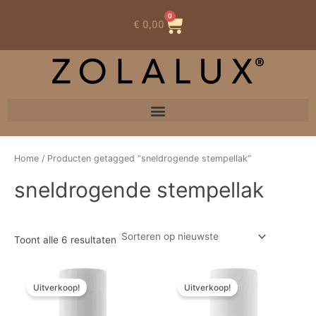
0
Winkelwagen
€
0,00
Home
/ Producten getagged “sneldrogende stempellak”
sneldrogende stempellak
Toont alle 6 resultaten
Oorspronkelijke
Huidige
Oorspronkelijke
Huidige
prijs
prijs
prijs
prijs
Uitverkoop!
Uitverkoop!
was:
is:
was:
is:
€ 7,26.
€ 5,08.
€ 7,26.
€ 5,08.