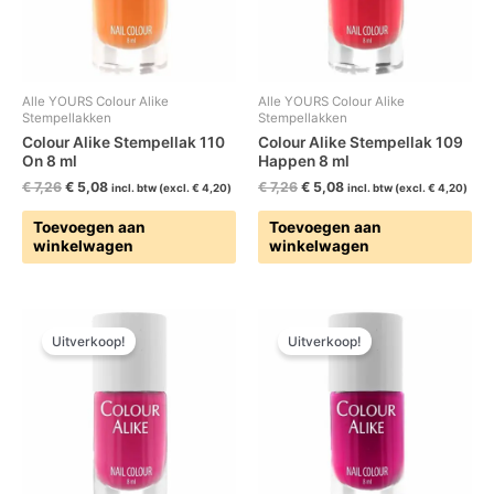
Alle YOURS Colour Alike
Alle YOURS Colour Alike
Stempellakken
Stempellakken
Colour Alike Stempellak 110
Colour Alike Stempellak 109
On 8 ml
Happen 8 ml
€
7,26
€
5,08
€
7,26
€
5,08
incl. btw (excl.
€
4,20
)
incl. btw (excl.
€
4,20
)
Toevoegen aan
Toevoegen aan
winkelwagen
winkelwagen
Oorspronkelijke
Huidige
Oorspronkelijke
Huidige
prijs
prijs
prijs
prijs
Uitverkoop!
Uitverkoop!
was:
is:
was:
is:
€ 7,26.
€ 5,08.
€ 7,26.
€ 5,08.