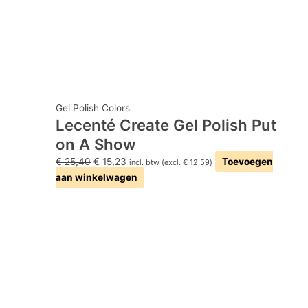
Gel Polish Colors
Lecenté Create Gel Polish Put
on A Show
€
25,40
€
15,23
Toevoegen
incl. btw (excl.
€
12,59
)
aan winkelwagen