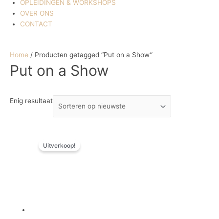
OPLEIDINGEN & WORKSHOPS
OVER ONS
CONTACT
Home
/ Producten getagged “Put on a Show”
Put on a Show
Enig resultaat
Oorspronkelijke
Huidige
Uitverkoop!
prijs
prijs
was:
is:
€ 25,40.
€ 15,23.