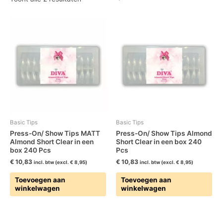
Basic Tips
Basic Tips
Press-On/ Show Tips MATT
Press-On/ Show Tips Almond
Almond Short Clear in een
Short Clear in een box 240
box 240 Pcs
Pcs
€
10,83
€
10,83
incl. btw (excl.
€
8,95
)
incl. btw (excl.
€
8,95
)
Toevoegen aan
Toevoegen aan
winkelwagen
winkelwagen