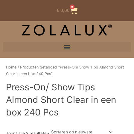
0
Winkelwagen
€
0,00
Home
/ Producten getagged “Press-On/ Show Tips Almond Short
Clear in een box 240 Pcs”
Press-On/ Show Tips
Almond Short Clear in een
box 240 Pcs
Toont alle 2 resultaten