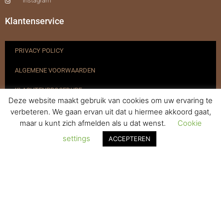
Instagram
Klantenservice
PRIVACY POLICY
ALGEMENE VOORWAARDEN
KLACHTENPROCEDURE
Deze website maakt gebruik van cookies om uw ervaring te
VERZENDEN & RETOURNEREN
verbeteren. We gaan ervan uit dat u hiermee akkoord gaat,
maar u kunt zich afmelden als u dat wenst.
Cookie
REGISTREREN
settings
ACCEPTEREN
© 2017-2025 Nagelbenodigdheden.nl Webdesign ontworpen door
de BeautyMarketeer
De waardering van www.nagelbenodigdheden.nl/ bij
WebwinkelKeur Reviews
is 9.6/10 gebaseerd op 936 reviews.