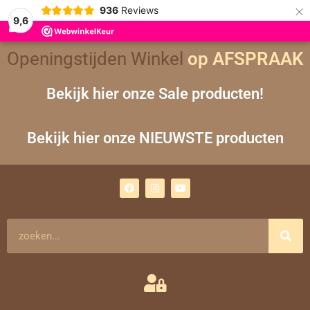
×
936
Reviews
9,6
Gesorteerd
Openingstijden Winkel
op
op AFSPRAAK
nieuwste
Bekijk hier onze Sale producten!
Bekijk hier onze NIEUWSTE producten
F
I
Y
a
n
o
c
s
u
e
t
t
b
a
u
o
g
b
Zoeken
o
r
e
k
a
m