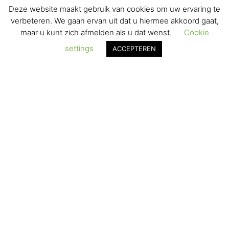
Deze website maakt gebruik van cookies om uw ervaring te
VERZENDEN & RETOURNEREN
verbeteren. We gaan ervan uit dat u hiermee akkoord gaat,
maar u kunt zich afmelden als u dat wenst.
Cookie
REGISTREREN
settings
ACCEPTEREN
© 2017-2025 Nagelbenodigdheden.nl Webdesign ontworpen door
de BeautyMarketeer
De waardering van www.nagelbenodigdheden.nl/ bij
WebwinkelKeur Reviews
is 9.6/10 gebaseerd op 936 reviews.
Powered by
WhatsApp Chat