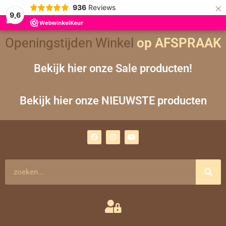
×
936
Reviews
9,6
Openingstijden Winkel
op AFSPRAAK
Bekijk hier onze Sale producten!
Bekijk hier onze NIEUWSTE producten
F
I
Y
a
n
o
c
s
u
e
t
t
b
a
u
o
g
b
Zoeken
o
r
e
k
a
m