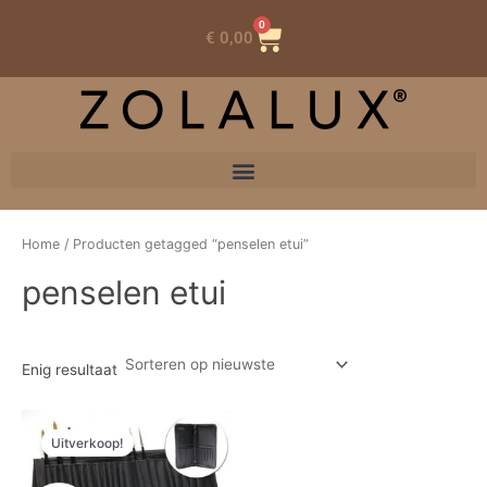
0
Winkelwagen
€
0,00
Home
/ Producten getagged “penselen etui”
penselen etui
Enig resultaat
Oorspronkelijke
Huidige
prijs
prijs
Uitverkoop!
was:
is:
€ 21,72.
€ 13,03.