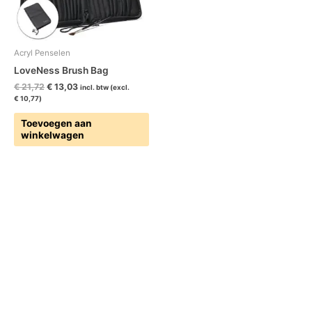
Acryl Penselen
LoveNess Brush Bag
€
21,72
€
13,03
incl. btw (excl.
€
10,77
)
Toevoegen aan
winkelwagen