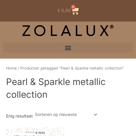
0
Winkelwagen
€
0,00
Home
/ Producten getagged “Pearl & Sparkle metallic collection”
Pearl & Sparkle metallic
collection
Enig resultaat
Oorspronkelijke
Huidige
prijs
prijs