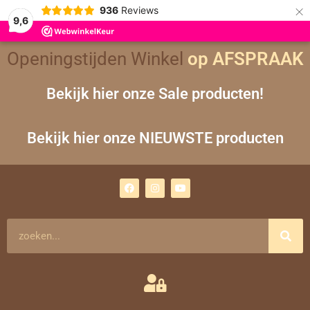
×
936
Reviews
9,6
Openingstijden Winkel
op AFSPRAAK
Bekijk hier onze Sale producten!
Bekijk hier onze NIEUWSTE producten
F
I
Y
a
n
o
c
s
u
e
t
t
b
a
u
o
g
b
Zoeken
o
r
e
k
a
m