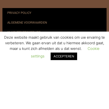
PRIVACY POLICY
ALGEMENE VOORWAARDEN
KLACHTENPROCEDURE
Deze website maakt gebruik van cookies om uw ervaring te
VERZENDEN & RETOURNEREN
verbeteren. We gaan ervan uit dat u hiermee akkoord gaat,
maar u kunt zich afmelden als u dat wenst.
Cookie
REGISTREREN
settings
ACCEPTEREN
© 2017-2025 Nagelbenodigdheden.nl Webdesign ontworpen door
de BeautyMarketeer
De waardering van www.nagelbenodigdheden.nl/ bij
WebwinkelKeur Reviews
is 9.6/10 gebaseerd op 936 reviews.
Powered by
WhatsApp Chat