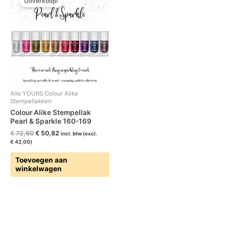
Uitverkoop!
was:
is:
€ 72,60.
€ 50,82.
Alle YOURS Colour Alike
Stempellakken
Colour Alike Stempellak
Pearl & Sparkle 160-169
€
72,60
€
50,82
incl. btw (excl.
€
42,00
)
Toevoegen aan
winkelwagen