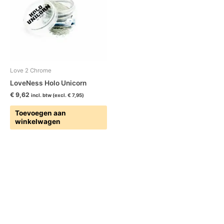
Love 2 Chrome
LoveNess Holo Unicorn
€
9,62
incl. btw (excl.
€
7,95
)
Toevoegen aan
winkelwagen