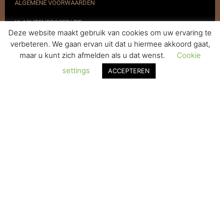
ALGEMENE VOORWAARDEN
KLACHTENPROCEDURE
Deze website maakt gebruik van cookies om uw ervaring te
VERZENDEN & RETOURNEREN
verbeteren. We gaan ervan uit dat u hiermee akkoord gaat,
maar u kunt zich afmelden als u dat wenst.
Cookie
REGISTREREN
settings
ACCEPTEREN
© 2017-2025 Nagelbenodigdheden.nl Webdesign ontworpen door
de BeautyMarketeer
De waardering van www.nagelbenodigdheden.nl/ bij
WebwinkelKeur Reviews
is 9.6/10 gebaseerd op 936 reviews.
Powered by
WhatsApp Chat