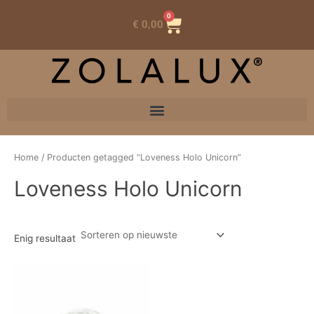
0
Winkelwagen
€
0,00
Home
/ Producten getagged “Loveness Holo Unicorn”
Loveness Holo Unicorn
Enig resultaat