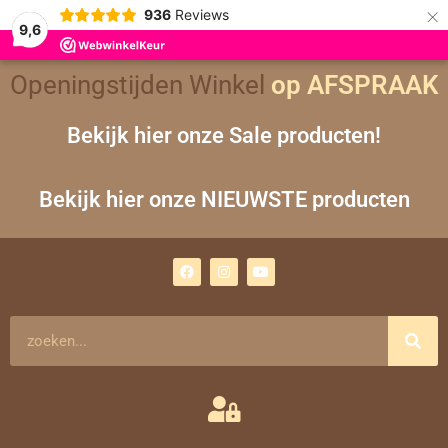
×
936
Reviews
9,6
Openingstijden Winkel
op AFSPRAAK
Bekijk hier onze Sale producten!
Bekijk hier onze NIEUWSTE producten
F
I
Y
a
n
o
c
s
u
e
t
t
b
a
u
o
g
b
Zoeken
o
r
e
k
a
m