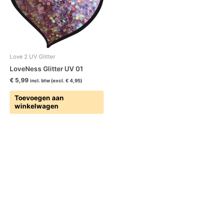
Love 2 UV Glitter
LoveNess Glitter UV 01
€
5,99
incl. btw (excl.
€
4,95
)
Toevoegen aan
winkelwagen