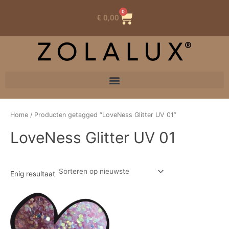
0
Winkelwagen
€
0,00
Home
/ Producten getagged “LoveNess Glitter UV 01”
LoveNess Glitter UV 01
Enig resultaat