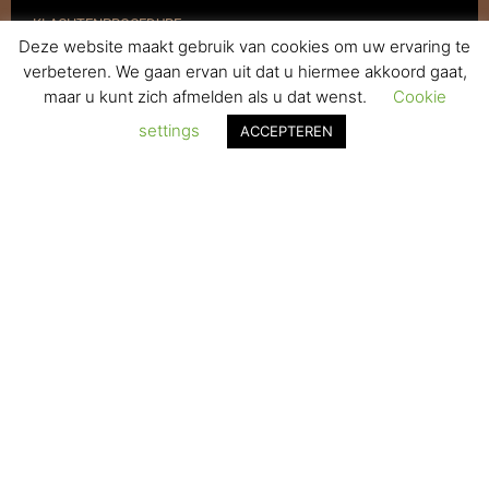
KLACHTENPROCEDURE
Deze website maakt gebruik van cookies om uw ervaring te
VERZENDEN & RETOURNEREN
verbeteren. We gaan ervan uit dat u hiermee akkoord gaat,
maar u kunt zich afmelden als u dat wenst.
Cookie
REGISTREREN
settings
ACCEPTEREN
© 2017-2025 Nagelbenodigdheden.nl Webdesign ontworpen door
de BeautyMarketeer
De waardering van www.nagelbenodigdheden.nl/ bij
WebwinkelKeur Reviews
is 9.6/10 gebaseerd op 936 reviews.
Powered by
WhatsApp Chat