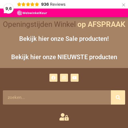
×
936
Reviews
9,6
Openingstijden Winkel
op AFSPRAAK
Bekijk hier onze Sale producten!
Bekijk hier onze NIEUWSTE producten
F
I
Y
a
n
o
c
s
u
e
t
t
b
a
u
o
g
b
Zoeken
o
r
e
k
a
m