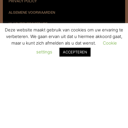
PRIVACY POLICY
ALGEMENE VOORWAARDEN
KLACHTENPROCEDURE
Deze website maakt gebruik van cookies om uw ervaring te
VERZENDEN & RETOURNEREN
verbeteren. We gaan ervan uit dat u hiermee akkoord gaat,
maar u kunt zich afmelden als u dat wenst.
Cookie
REGISTREREN
settings
ACCEPTEREN
© 2017-2025 Nagelbenodigdheden.nl Webdesign ontworpen door
de BeautyMarketeer
De waardering van www.nagelbenodigdheden.nl/ bij
WebwinkelKeur Reviews
is 9.6/10 gebaseerd op 936 reviews.
Powered by
WhatsApp Chat