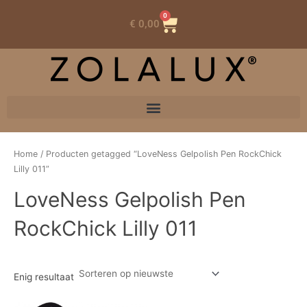
0
Winkelwagen
€
0,00
Home
/ Producten getagged “LoveNess Gelpolish Pen RockChick
Lilly 011”
LoveNess Gelpolish Pen
RockChick Lilly 011
Enig resultaat