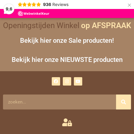
×
936
Reviews
9,6
Openingstijden Winkel
op AFSPRAAK
Bekijk hier onze Sale producten!
Bekijk hier onze NIEUWSTE producten
F
I
Y
a
n
o
c
s
u
e
t
t
b
a
u
o
g
b
Zoeken
o
r
e
k
a
m