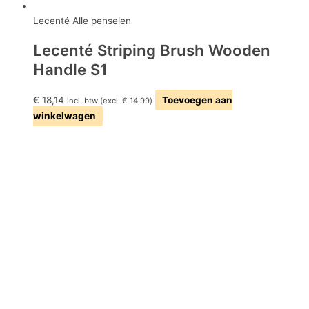
Lecenté Alle penselen
Lecenté Striping Brush Wooden
Handle S1
€
18,14
Toevoegen aan
incl. btw (excl.
€
14,99
)
winkelwagen