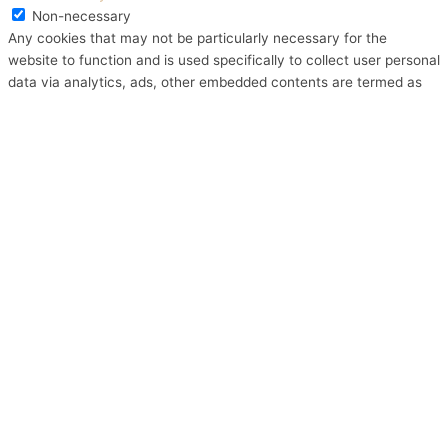
Non-necessary
Any cookies that may not be particularly necessary for the
website to function and is used specifically to collect user personal
data via analytics, ads, other embedded contents are termed as
non-necessary cookies. It is mandatory to procure user consent
prior to running these cookies on your website.
OPSLAAN & ACCEPTEREN
De waardering van www.nagelbenodigdheden.nl/ bij
WebwinkelKeur Reviews
is 9.6/10 gebaseerd op 936 reviews.
Powered by
WhatsApp Chat