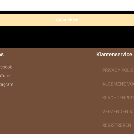
Aanmelden
ns
Klantenservice
cebook
PRIVACY POLIC
uTube
ALGEMENE V
stagram
KLACHTENPRO
VERZENDEN &
REGISTREREN