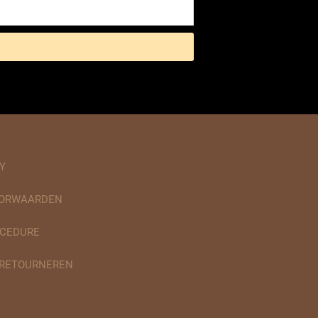
Y
OORWAARDEN
CEDURE
 RETOURNEREN