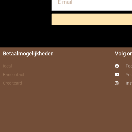
Betaalmogelijkheden
Volg o
Ideal
Fa
Bancontact
Yo
Creditcard
In