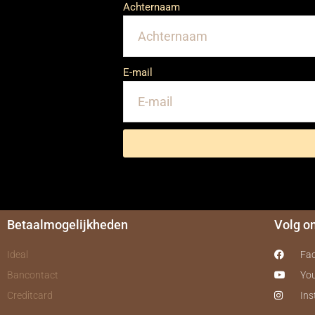
Achternaam
E-mail
Betaalmogelijkheden
Volg o
Ideal
Fa
Bancontact
Yo
Creditcard
In