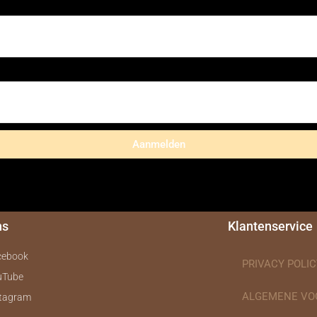
Aanmelden
ns
Klantenservice
cebook
PRIVACY POLIC
uTube
ALGEMENE V
stagram