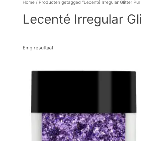
Home
/ Producten getagged “Lecenté Irregular Glitter Purp
Lecenté Irregular Gli
Enig resultaat