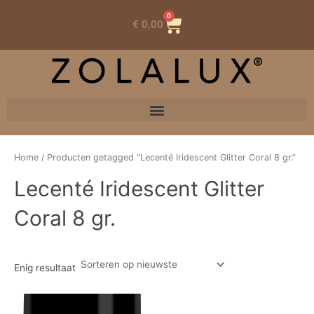
0
Winkelwagen
€
0,00
Home
/ Producten getagged “Lecenté Iridescent Glitter Coral 8 gr.”
Lecenté Iridescent Glitter
Coral 8 gr.
Enig resultaat