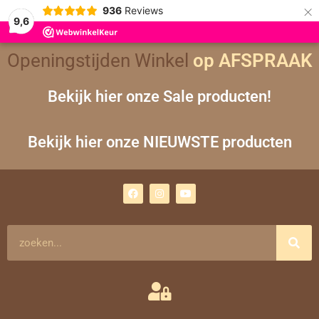
×
936
Reviews
9,6
Openingstijden Winkel
op AFSPRAAK
Bekijk hier onze Sale producten!
Bekijk hier onze NIEUWSTE producten
F
I
Y
a
n
o
c
s
u
e
t
t
b
a
u
o
g
b
Zoeken
o
r
e
k
a
m