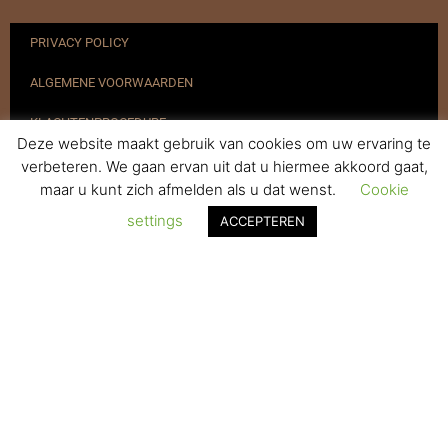
PRIVACY POLICY
ALGEMENE VOORWAARDEN
KLACHTENPROCEDURE
Deze website maakt gebruik van cookies om uw ervaring te
VERZENDEN & RETOURNEREN
verbeteren. We gaan ervan uit dat u hiermee akkoord gaat,
maar u kunt zich afmelden als u dat wenst.
Cookie
REGISTREREN
settings
ACCEPTEREN
© 2017-2025 Nagelbenodigdheden.nl Webdesign ontworpen door
de BeautyMarketeer
De waardering van www.nagelbenodigdheden.nl/ bij
WebwinkelKeur Reviews
is 9.6/10 gebaseerd op 936 reviews.
Powered by
WhatsApp Chat