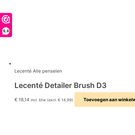
9,6
Lecenté Alle penselen
Lecenté Detailer Brush D3
€
18,14
Toevoegen aan winkel
incl. btw (excl.
€
14,99
)