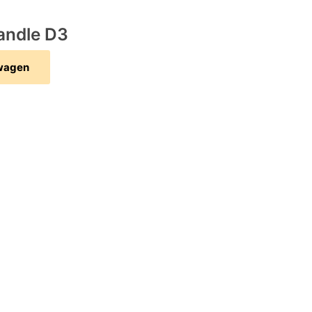
andle D3
wagen