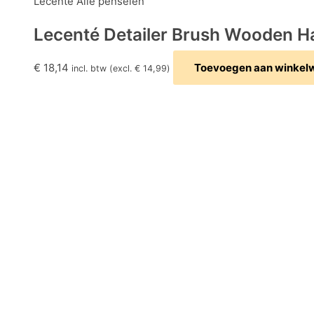
Lecenté Alle penselen
Lecenté Detailer Brush Wooden H
€
18,14
Toevoegen aan winkel
incl. btw (excl.
€
14,99
)