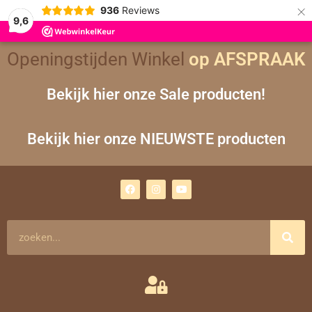
×
936
Reviews
9,6
Openingstijden Winkel
op AFSPRAAK
Bekijk hier onze Sale producten!
Bekijk hier onze NIEUWSTE producten
F
I
Y
a
n
o
c
s
u
e
t
t
b
a
u
o
g
b
Zoeken
o
r
e
k
a
m