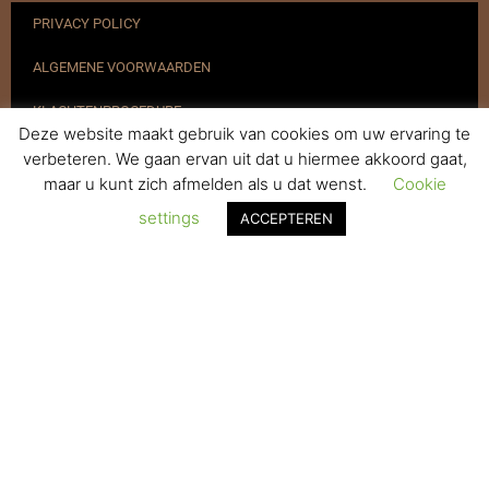
PRIVACY POLICY
ALGEMENE VOORWAARDEN
KLACHTENPROCEDURE
Deze website maakt gebruik van cookies om uw ervaring te
VERZENDEN & RETOURNEREN
verbeteren. We gaan ervan uit dat u hiermee akkoord gaat,
maar u kunt zich afmelden als u dat wenst.
Cookie
REGISTREREN
settings
ACCEPTEREN
© 2017-2025 Nagelbenodigdheden.nl Webdesign ontworpen door
de BeautyMarketeer
De waardering van www.nagelbenodigdheden.nl/ bij
WebwinkelKeur Reviews
is 9.6/10 gebaseerd op 936 reviews.
Powered by
WhatsApp Chat