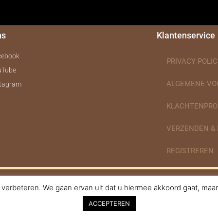
ns
Klantenservice
cebook
PRIVACY POLIC
uTube
ALGEMENE V
stagram
KLACHTENPRO
VERZENDEN &
REGISTREREN
verbeteren. We gaan ervan uit dat u hiermee akkoord gaat, maar 
nodigdheden.nl Webdesign ontworpen door de BeautyMarketeer
ACCEPTEREN