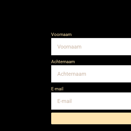
Voornaam
Achternaam
E-mail