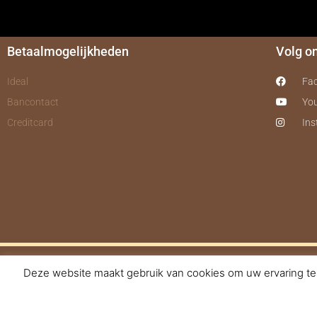
Betaalmogelijkheden
Volg o
Ideal
Fa
Bancontact
Yo
Creditcard
In
Deze website maakt gebruik van cookies om uw ervaring te 
© 2017-2025 Nagelbe