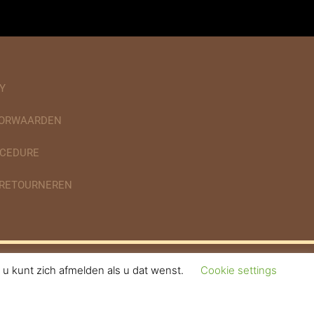
Y
OORWAARDEN
CEDURE
 RETOURNEREN
u kunt zich afmelden als u dat wenst.
Cookie settings