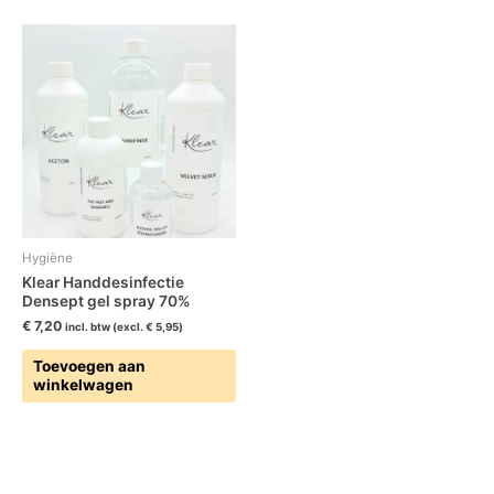
Hygiëne
Klear Handdesinfectie
Densept gel spray 70%
€
7,20
incl. btw (excl.
€
5,95
)
Toevoegen aan
winkelwagen