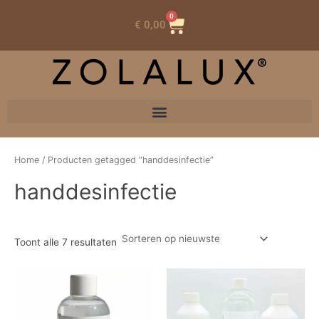
0
Winkelwagen
€
0,00
Home
/ Producten getagged “handdesinfectie”
handdesinfectie
Toont alle 7 resultaten
Prijsklasse:
Dit
€ 7,20
product
tot
heeft
€ 24,14