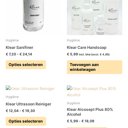
meerdere
variaties.
Deze
optie
kan
gekozen
worden
Hygiëne
Hygiëne
op
Klear Sanifiner
Klear Care Handsoap
de
€
7,20
-
€
24,14
€
5,99
incl. btw (excl.
€
4,95
)
productpagina
Opties selecteren
Toevoegen aan
winkelwagen
Prijsklasse:
Prijsklasse:
Dit
Dit
€ 12,04
€ 5,99
product
product
tot
tot
Hygiëne
heeft
heeft
€ 19,30
€ 18,09
Hygiëne
Klear Ultrasoon Reiniger
meerdere
meerdere
Klear Alcosept Plus 80%
€
12,04
-
€
19,30
variaties.
variaties.
Alcohol
Deze
Deze
Opties selecteren
€
5,99
-
€
18,09
optie
optie