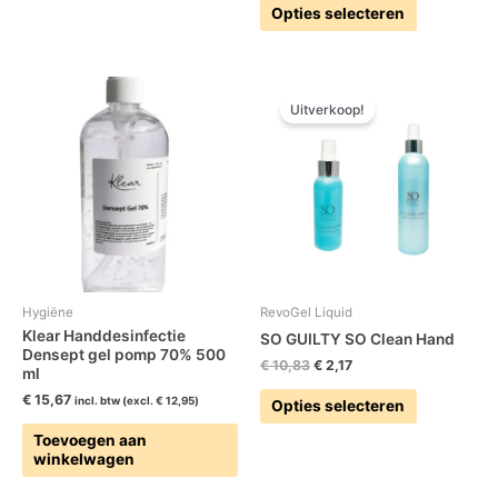
Opties selecteren
kan
kan
gekozen
gekozen
worden
worden
Oorspronkelijke
Huidige
Dit
op
op
prijs
prijs
Uitverkoop!
product
de
de
was:
is:
heeft
€ 10,83.
€ 2,17.
productpagina
productpag
meerdere
variaties.
Deze
optie
kan
gekozen
worden
Hygiëne
RevoGel Liquid
op
Klear Handdesinfectie
SO GUILTY SO Clean Hand
Densept gel pomp 70% 500
de
€
10,83
€
2,17
ml
productpag
€
15,67
incl. btw (excl.
€
12,95
)
Opties selecteren
Toevoegen aan
winkelwagen