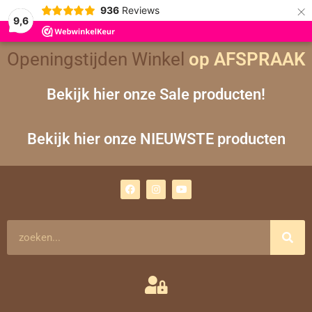
×
936
Reviews
9,6
Gesorteerd
Openingstijden Winkel
op
op AFSPRAAK
nieuwste
Bekijk hier onze Sale producten!
Bekijk hier onze NIEUWSTE producten
F
I
Y
a
n
o
c
s
u
e
t
t
b
a
u
o
g
b
Zoeken
o
r
e
k
a
m