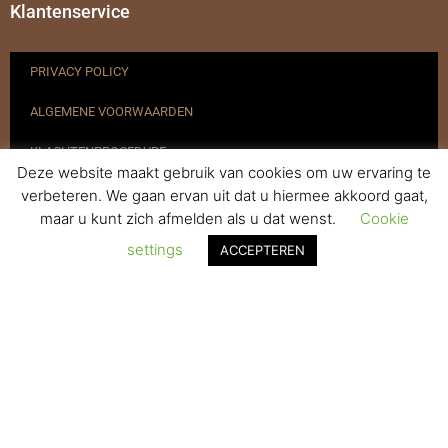
Klantenservice
PRIVACY POLICY
ALGEMENE VOORWAARDEN
KLACHTENPROCEDURE
Deze website maakt gebruik van cookies om uw ervaring te
VERZENDEN & RETOURNEREN
verbeteren. We gaan ervan uit dat u hiermee akkoord gaat,
maar u kunt zich afmelden als u dat wenst.
Cookie
REGISTREREN
settings
ACCEPTEREN
© 2017-2025 Nagelbenodigdheden.nl Webdesign ontworpen door
de BeautyMarketeer
De waardering van www.nagelbenodigdheden.nl/ bij
WebwinkelKeur Reviews
is 9.6/10 gebaseerd op 936 reviews.
Powered by
WhatsApp Chat