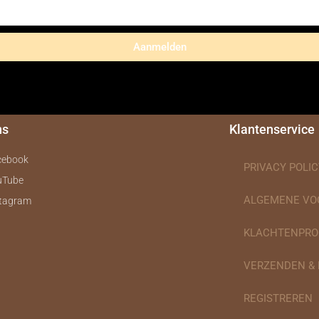
Aanmelden
ns
Klantenservice
cebook
PRIVACY POLIC
uTube
ALGEMENE V
stagram
KLACHTENPRO
VERZENDEN &
REGISTREREN