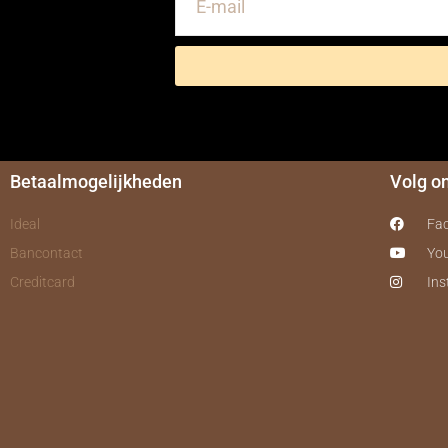
Betaalmogelijkheden
Volg o
Ideal
Fa
Bancontact
Yo
Creditcard
In