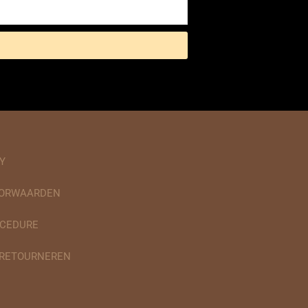
Y
OORWAARDEN
CEDURE
 RETOURNEREN