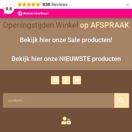
×
936
Reviews
9,6
Gesorteerd
Openingstijden Winkel
op AFSPRAAK
op
nieuwste
Bekijk hier onze Sale producten!
Bekijk hier onze NIEUWSTE producten
F
I
Y
a
n
o
c
s
u
e
t
t
b
a
u
o
g
b
Zoeken
o
r
e
k
a
m