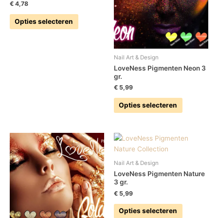
variaties.
variaties.
€
4,78
Deze
Deze
Opties selecteren
optie
optie
kan
kan
gekozen
gekozen
worden
worden
Nail Art & Design
op
op
LoveNess Pigmenten Neon 3
gr.
de
de
productpagina
productpag
€
5,99
Opties selecteren
Dit
Dit
product
product
heeft
heeft
Nail Art & Design
meerdere
meerdere
LoveNess Pigmenten Nature
variaties.
variaties.
3 gr.
Deze
Deze
€
5,99
optie
optie
Opties selecteren
kan
kan