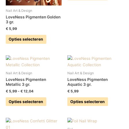
gekozen
gekozen
worden
worden
Nail Art & Design
op
op
LoveNess Pigmenten Golden
3 gr.
de
de
productpagina
productpag
€
5,99
Opties selecteren
Prijsklasse:
Dit
Dit
€ 5,99
product
product
tot
heeft
heeft
€ 12,04
Nail Art & Design
Nail Art & Design
meerdere
meerdere
LoveNess Pigmenten
LoveNess Pigmenten
variaties.
variaties.
Metallic 3 gr.
Aquatic 3 gr.
Deze
Deze
€
5,99
-
€
12,04
€
5,99
optie
optie
Opties selecteren
Opties selecteren
kan
kan
gekozen
gekozen
worden
worden
Prijsklasse:
Dit
Dit
op
op
€ 4,78
product
product
de
de
tot