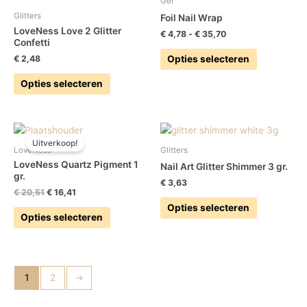
Gel
heeft
heeft
€ 35,70
productpagina
productpag
Glitters
Foil Nail Wrap
meerdere
meerdere
LoveNess Love 2 Glitter
€
4,78
-
€
35,70
variaties.
variaties.
Confetti
Deze
Deze
Opties selecteren
€
2,48
optie
optie
Opties selecteren
kan
kan
gekozen
gekozen
worden
worden
Oorspronkelijke
Huidige
Dit
Dit
op
op
prijs
prijs
Uitverkoop!
product
product
de
de
was:
is:
LoveNess
Glitters
heeft
heeft
€ 20,51.
€ 16,41.
productpagina
productpag
LoveNess Quartz Pigment 1
Nail Art Glitter Shimmer 3 gr.
meerdere
meerdere
gr.
€
3,63
variaties.
variaties.
€
20,51
€
16,41
Deze
Deze
Opties selecteren
Opties selecteren
optie
optie
kan
kan
gekozen
gekozen
worden
worden
1
2
→
op
op
de
de