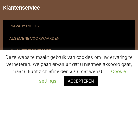
Klantenservice
PRIVACY POLICY
ALGEMENE VOORWAARDEN
KLACHTENPROCEDURE
Deze website maakt gebruik van cookies om uw ervaring te
VERZENDEN & RETOURNEREN
verbeteren. We gaan ervan uit dat u hiermee akkoord gaat,
maar u kunt zich afmelden als u dat wenst.
Cookie
REGISTREREN
settings
ACCEPTEREN
© 2017-2025 Nagelbenodigdheden.nl Webdesign ontworpen door
de BeautyMarketeer
De waardering van www.nagelbenodigdheden.nl/ bij
WebwinkelKeur Reviews
is 9.6/10 gebaseerd op 936 reviews.
Powered by
WhatsApp Chat