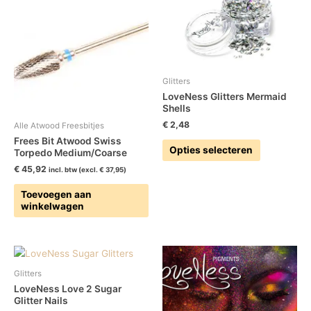
product
heeft
meerdere
variaties.
Deze
optie
Glitters
kan
LoveNess Glitters Mermaid
gekozen
Shells
worden
€
2,48
Alle Atwood Freesbitjes
op
Frees Bit Atwood Swiss
Opties selecteren
Torpedo Medium/Coarse
de
productpag
€
45,92
incl. btw (excl.
€
37,95
)
Toevoegen aan
winkelwagen
Dit
Dit
product
product
Glitters
heeft
heeft
LoveNess Love 2 Sugar
meerdere
meerdere
Glitter Nails