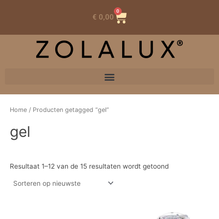
0
Winkelwagen
€
0,00
Home
/ Producten getagged “gel”
gel
Resultaat 1–12 van de 15 resultaten wordt getoond
Dit