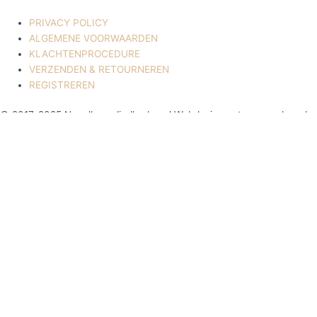
PRIVACY POLICY
ALGEMENE VOORWAARDEN
KLACHTENPROCEDURE
VERZENDEN & RETOURNEREN
REGISTREREN
© 2017-2025 Nagelbenodigdheden.nl Webdesign ontworpen door de
BeautyMarketeer
Deze website maakt gebruik van cookies om uw ervaring te
verbeteren. We gaan ervan uit dat u hiermee akkoord gaat, maar u
kunt zich afmelden als u dat wenst.
Cookie settings
ACCEPTEREN
Sluiten
Privacy Overzicht
Deze website maakt gebruik van cookies om uw ervaring te