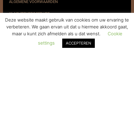
ALGEMENE VOORWAARDEN
KLACHTENPROCEDURE
Deze website maakt gebruik van cookies om uw ervaring te
VERZENDEN & RETOURNEREN
verbeteren. We gaan ervan uit dat u hiermee akkoord gaat,
maar u kunt zich afmelden als u dat wenst.
Cookie
REGISTREREN
settings
ACCEPTEREN
© 2017-2025 Nagelbenodigdheden.nl Webdesign ontworpen door
de BeautyMarketeer
De waardering van www.nagelbenodigdheden.nl/ bij
WebwinkelKeur Reviews
is 9.6/10 gebaseerd op 936 reviews.
Powered by
WhatsApp Chat