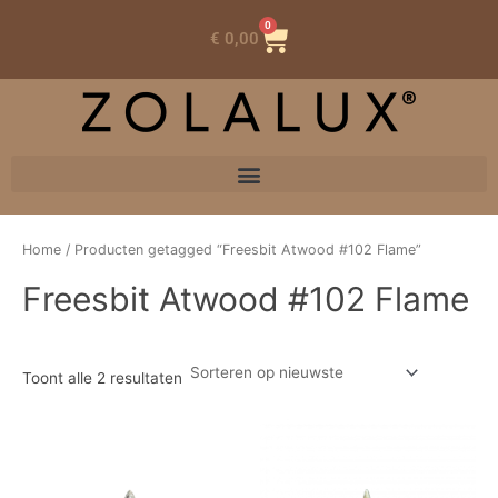
0
Winkelwagen
€
0,00
Home
/ Producten getagged “Freesbit Atwood #102 Flame”
Freesbit Atwood #102 Flame
Toont alle 2 resultaten