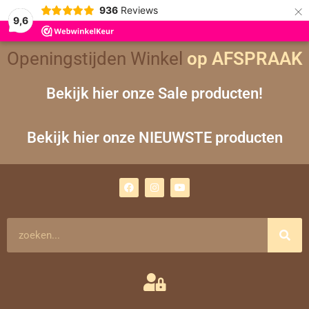
×
936
Reviews
9,6
Gesorteerd
Openingstijden Winkel
op
op AFSPRAAK
nieuwste
Bekijk hier onze Sale producten!
Bekijk hier onze NIEUWSTE producten
F
I
Y
a
n
o
c
s
u
e
t
t
b
a
u
o
g
b
Zoeken
o
r
e
k
a
m