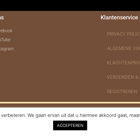
ns
Klantenservice
cebook
PRIVACY POLIC
uTube
ALGEMENE V
stagram
KLACHTENPRO
VERZENDEN &
REGISTREREN
verbeteren. We gaan ervan uit dat u hiermee akkoord gaat, maar 
nodigdheden.nl Webdesign ontworpen door de BeautyMarketeer
ACCEPTEREN