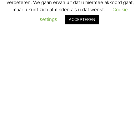
VERZENDEN & RETOURNEREN
verbeteren. We gaan ervan uit dat u hiermee akkoord gaat,
maar u kunt zich afmelden als u dat wenst.
Cookie
REGISTREREN
settings
ACCEPTEREN
© 2017-2025 Nagelbenodigdheden.nl Webdesign ontworpen door
de BeautyMarketeer
De waardering van www.nagelbenodigdheden.nl/ bij
WebwinkelKeur Reviews
is 9.6/10 gebaseerd op 936 reviews.
Powered by
WhatsApp Chat