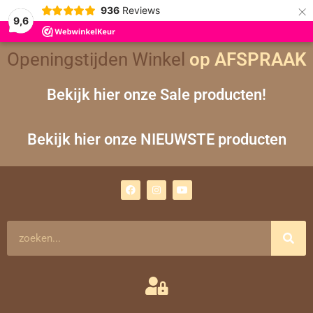
×
936
Reviews
9,6
Openingstijden Winkel
op AFSPRAAK
Bekijk hier onze Sale producten!
Bekijk hier onze NIEUWSTE producten
F
I
Y
a
n
o
c
s
u
e
t
t
b
a
u
o
g
b
Zoeken
o
r
e
k
a
m