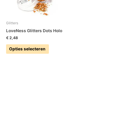
meerdere
variaties.
Deze
optie
Glitters
kan
LoveNess Glitters Dots Holo
gekozen
€
2,48
worden
op
Opties selecteren
de
productpagina