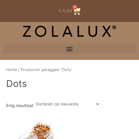
0
Winkelwagen
€
0,00
Home
/ Producten getagged “Dots”
Dots
Enig resultaat
Dit
product
heeft