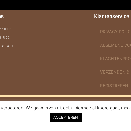
ns
Klantenservice
cebook
PRIVACY POLIC
uTube
ALGEMENE V
stagram
KLACHTENPRO
VERZENDEN &
REGISTREREN
verbeteren. We gaan ervan uit dat u hiermee akkoord gaat, maar 
nodigdheden.nl Webdesign ontworpen door de BeautyMarketeer
ACCEPTEREN