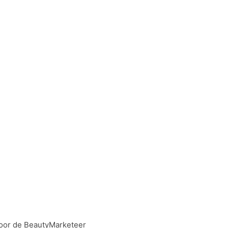
oor de BeautyMarketeer