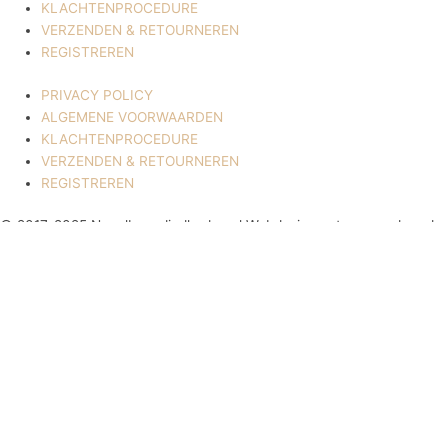
KLACHTENPROCEDURE
VERZENDEN & RETOURNEREN
REGISTREREN
PRIVACY POLICY
ALGEMENE VOORWAARDEN
KLACHTENPROCEDURE
VERZENDEN & RETOURNEREN
REGISTREREN
© 2017-2025 Nagelbenodigdheden.nl Webdesign ontworpen door de
BeautyMarketeer
De waardering van www.nagelbenodigdheden.nl/ bij
WebwinkelKeur Reviews
is 9.6/10 gebaseerd op 936 reviews.
Powered by
WhatsApp Chat