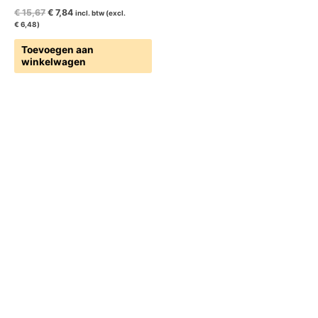
€
15,67
€
7,84
incl. btw (excl.
€
6,48
)
Toevoegen aan
winkelwagen