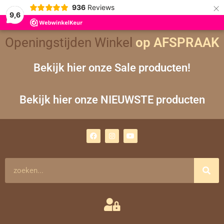
×
936
Reviews
9,6
Openingstijden Winkel
op AFSPRAAK
Bekijk hier onze Sale producten!
Bekijk hier onze NIEUWSTE producten
F
I
Y
a
n
o
c
s
u
e
t
t
b
a
u
o
g
b
Zoeken
o
r
e
k
a
m