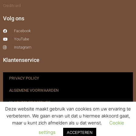
Creditcard
Volg ons
Facebook
YouTube
Instagram
Klantenservice
PRIVACY POLICY
ALGEMENE VOORWAARDEN
KLACHTENPROCEDURE
Deze website maakt gebruik van cookies om uw ervaring te
VERZENDEN & RETOURNEREN
verbeteren. We gaan ervan uit dat u hiermee akkoord gaat,
maar u kunt zich afmelden als u dat wenst.
Cookie
REGISTREREN
settings
ACCEPTEREN