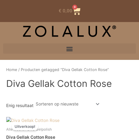
0
Winkelwagen
€
0,00
Home
/ Producten getagged “Diva Gellak Cotton Rose”
Diva Gellak Cotton Rose
Enig resultaat
Oorspronkelijke
Huidige
prijs
prijs
Uitverkoop!
was:
is:
Alle kleuren Diva Gelpolish
€ 15,67.
€ 7,84.
Diva Gellak Cotton Rose