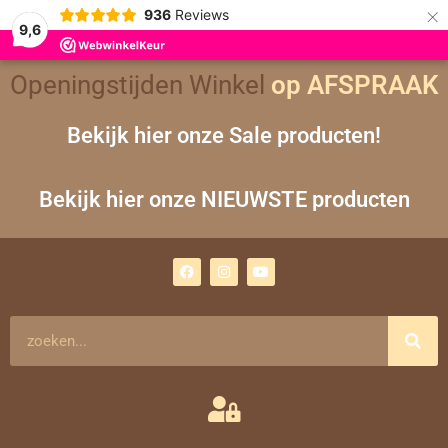
×
936
Reviews
9,6
Openingstijden Winkel
op AFSPRAAK
Bekijk hier onze Sale producten!
Bekijk hier onze NIEUWSTE producten
F
I
Y
a
n
o
c
s
u
e
t
t
b
a
u
o
g
b
Zoeken
o
r
e
k
a
m