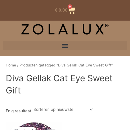
0
Winkelwagen
€
0,00
Home
/ Producten getagged “Diva Gellak Cat Eye Sweet Gift”
Diva Gellak Cat Eye Sweet
Gift
Enig resultaat
Oorspronkelijke
Huidige
prijs
prijs