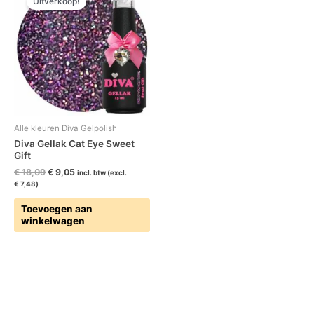
Uitverkoop!
was:
is:
€ 18,09.
€ 9,05.
Alle kleuren Diva Gelpolish
Diva Gellak Cat Eye Sweet
Gift
€
18,09
€
9,05
incl. btw (excl.
€
7,48
)
Toevoegen aan
winkelwagen