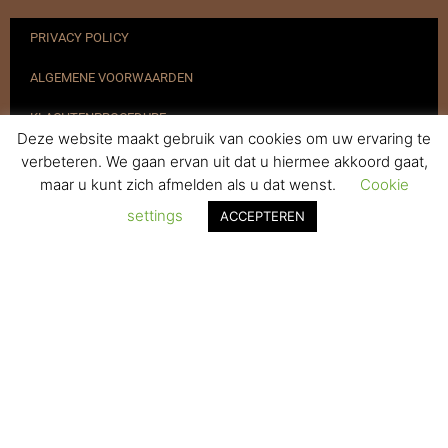
PRIVACY POLICY
ALGEMENE VOORWAARDEN
KLACHTENPROCEDURE
Deze website maakt gebruik van cookies om uw ervaring te
VERZENDEN & RETOURNEREN
verbeteren. We gaan ervan uit dat u hiermee akkoord gaat,
maar u kunt zich afmelden als u dat wenst.
Cookie
REGISTREREN
settings
ACCEPTEREN
© 2017-2025 Nagelbenodigdheden.nl Webdesign ontworpen door
de BeautyMarketeer
De waardering van www.nagelbenodigdheden.nl/ bij
WebwinkelKeur Reviews
is 9.6/10 gebaseerd op 936 reviews.
Powered by
WhatsApp Chat