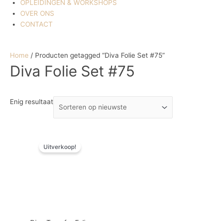
OPLEIDINGEN & WORKSHOPS
OVER ONS
CONTACT
Home
/ Producten getagged “Diva Folie Set #75”
Diva Folie Set #75
Enig resultaat
Oorspronkelijke
Huidige
Uitverkoop!
prijs
prijs
was:
is:
€ 7,20.
€ 2,12.