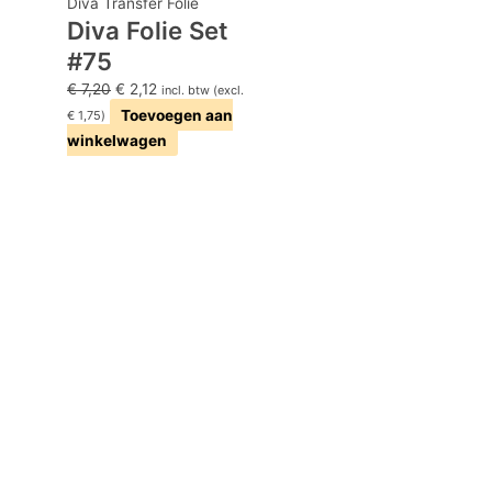
Diva Transfer Folie
Diva Folie Set
#75
€
7,20
€
2,12
incl. btw (excl.
Toevoegen aan
€
1,75
)
winkelwagen