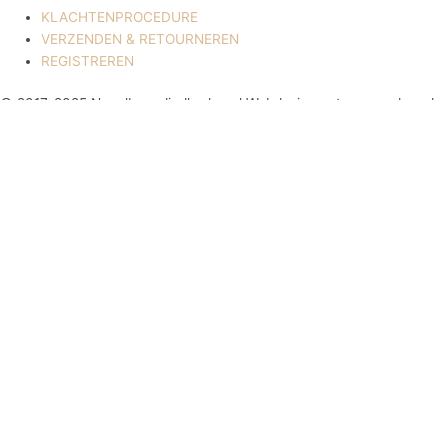
KLACHTENPROCEDURE
VERZENDEN & RETOURNEREN
REGISTREREN
© 2017-2025 Nagelbenodigdheden.nl Webdesign ontworpen door de
BeautyMarketeer
De waardering van www.nagelbenodigdheden.nl/ bij
WebwinkelKeur Reviews
is 9.6/10 gebaseerd op 936 reviews.
Powered by
WhatsApp Chat