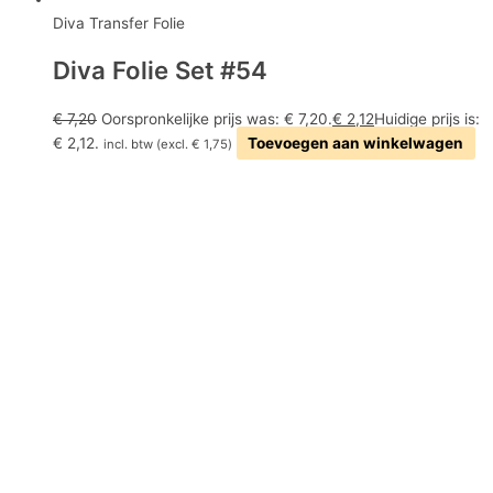
Diva Transfer Folie
Diva Folie Set #54
€
7,20
Oorspronkelijke prijs was: € 7,20.
€
2,12
Huidige prijs is:
€ 2,12.
Toevoegen aan winkelwagen
incl. btw (excl.
€
1,75
)