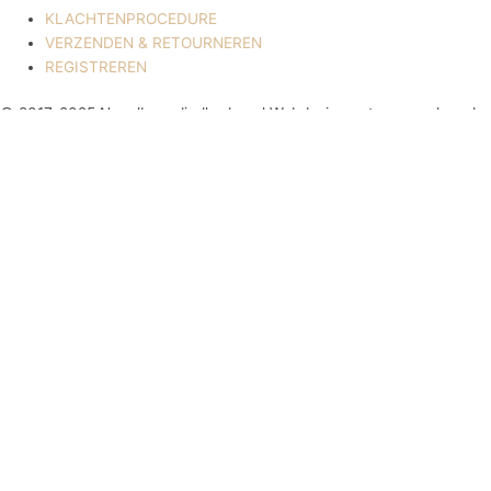
KLACHTENPROCEDURE
VERZENDEN & RETOURNEREN
REGISTREREN
© 2017-2025 Nagelbenodigdheden.nl Webdesign ontworpen door de
BeautyMarketeer
De waardering van www.nagelbenodigdheden.nl/ bij
WebwinkelKeur Reviews
is 9.6/10 gebaseerd op 936 reviews.
Powered by
WhatsApp Chat