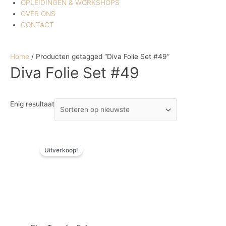
OPLEIDINGEN & WORKSHOPS
OVER ONS
CONTACT
Home
/ Producten getagged “Diva Folie Set #49”
Diva Folie Set #49
Enig resultaat
Oorspronkelijke
Huidige
Uitverkoop!
prijs
prijs
was:
is:
€ 7,20.
€ 2,12.