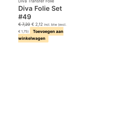
Diva Transfer Folie
Diva Folie Set
#49
€
7,20
€
2,12
incl. btw (excl.
Toevoegen aan
€
1,75
)
winkelwagen