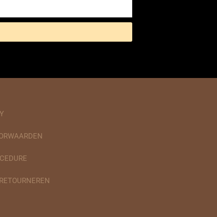
Y
OORWAARDEN
CEDURE
 RETOURNEREN