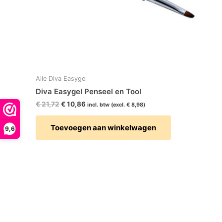
Alle Diva Easygel
Diva Easygel Penseel en Tool
€
21,72
€
10,86
incl. btw (excl.
€
8,98
)
Toevoegen aan winkelwagen
9,6