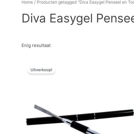
Home
/ Producten getagged “Diva Easygel Penseel en Too
Diva Easygel Pensee
Enig resultaat
Oorspronkelijke
Huidige
prijs
prijs
Uitverkoop!
was:
is:
€ 21,72.
€ 10,86.