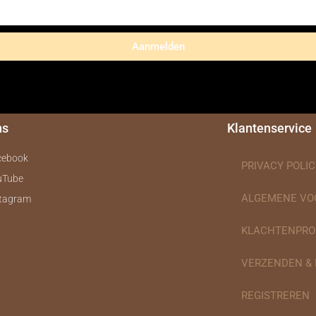
Aanmelden
ns
Klantenservice
cebook
PRIVACY POLIC
uTube
ALGEMENE V
stagram
KLACHTENPRO
VERZENDEN &
REGISTREREN