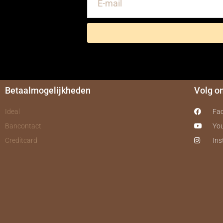
Betaalmogelijkheden
Volg o
Ideal
Fa
Bancontact
Yo
Creditcard
In