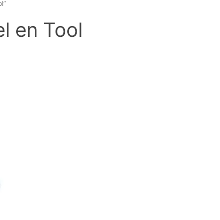
l”
l en Tool