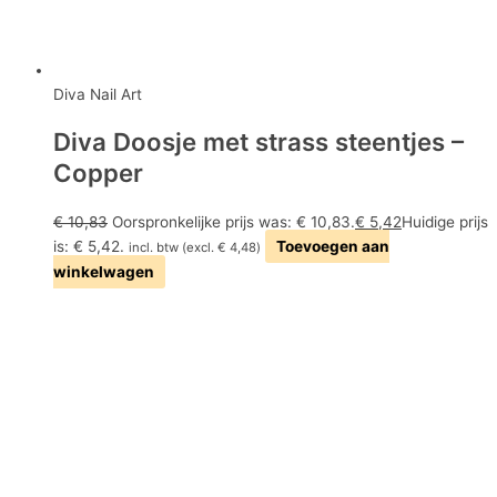
Diva Nail Art
Diva Doosje met strass steentjes –
Copper
€
10,83
Oorspronkelijke prijs was: € 10,83.
€
5,42
Huidige prijs
is: € 5,42.
Toevoegen aan
incl. btw (excl.
€
4,48
)
winkelwagen