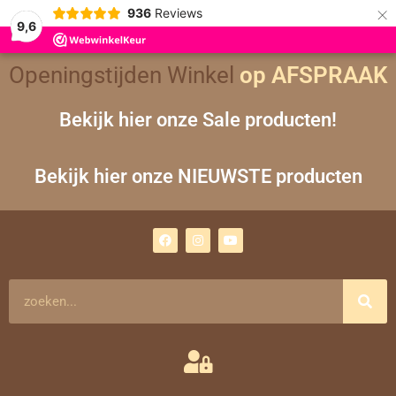
×
936
Reviews
9,6
Openingstijden Winkel
op AFSPRAAK
Bekijk hier onze Sale producten!
Bekijk hier onze NIEUWSTE producten
F
I
Y
a
n
o
c
s
u
e
t
t
b
a
u
o
g
b
Zoeken
o
r
e
k
a
m