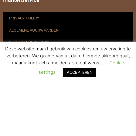
PRIVACY POLICY
ALGEMENE VOORWAARDEN
KLACHTENPROCEDURE
Deze website maakt gebruik van cookies om uw ervaring te
VERZENDEN & RETOURNEREN
verbeteren. We gaan ervan uit dat u hiermee akkoord gaat,
maar u kunt zich afmelden als u dat wenst.
Cookie
REGISTREREN
settings
ACCEPTEREN
© 2017-2025 Nagelbenodigdheden.nl Webdesign ontworpen door
de BeautyMarketeer
De waardering van www.nagelbenodigdheden.nl/ bij
WebwinkelKeur Reviews
is 9.6/10 gebaseerd op 936 reviews.
Powered by
WhatsApp Chat