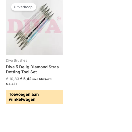
prijs
prijs
Uitverkoop!
was:
is:
€ 10,83.
€ 5,42.
Diva Brushes
Diva 5 Delig Diamond Stras
Dotting Tool Set
€
10,83
€
5,42
incl. btw (excl.
€
4,48
)
Toevoegen aan
winkelwagen