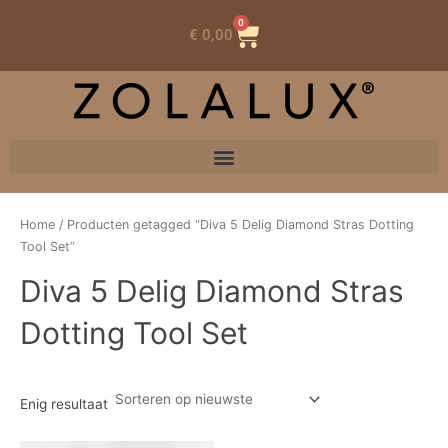
0
Winkelwagen
€
0,00
Home
/ Producten getagged “Diva 5 Delig Diamond Stras Dotting
Tool Set”
Diva 5 Delig Diamond Stras
Dotting Tool Set
Enig resultaat
Oorspronkelijke
Huidige