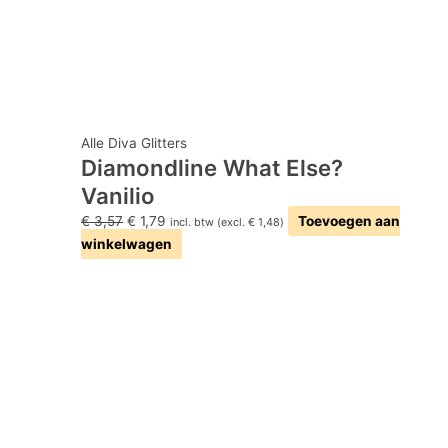
Alle Diva Glitters
Diamondline What Else?
Vanilio
€
3,57
€
1,79
Toevoegen aan
incl. btw (excl.
€
1,48
)
winkelwagen