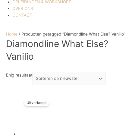
OPLEIDINGEN & WORKSHOPS
OVER ONS
CONTACT
Home
/ Producten getagged “Diamondline What Else? Vanilio”
Diamondline What Else?
Vanilio
Enig resultaat
Oorspronkelijke
Huidige
Uitverkoop!
prijs
prijs
was:
is:
€ 3,57.
€ 1,79.