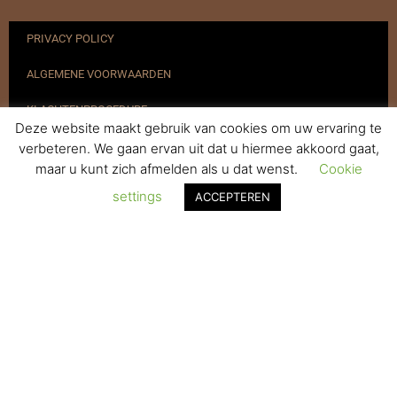
PRIVACY POLICY
ALGEMENE VOORWAARDEN
KLACHTENPROCEDURE
Deze website maakt gebruik van cookies om uw ervaring te
VERZENDEN & RETOURNEREN
verbeteren. We gaan ervan uit dat u hiermee akkoord gaat,
maar u kunt zich afmelden als u dat wenst.
Cookie
REGISTREREN
settings
ACCEPTEREN
© 2017-2025 Nagelbenodigdheden.nl Webdesign ontworpen door
de BeautyMarketeer
De waardering van www.nagelbenodigdheden.nl/ bij
WebwinkelKeur Reviews
is 9.6/10 gebaseerd op 936 reviews.
Powered by
WhatsApp Chat