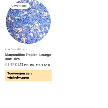
prijs
prijs
Uitverkoop!
was:
is:
€ 3,57.
€ 1,79.
Alle Diva Glitters
Diamondline Tropical Lounge
Blue Diva
€
3,57
€
1,79
incl. btw (excl.
€
1,48
)
Toevoegen aan
winkelwagen