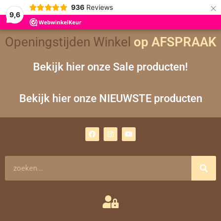
×
936
Reviews
9,6
Openingstijden Winkel
op AFSPRAAK
Bekijk hier onze Sale producten!
Bekijk hier onze NIEUWSTE producten
F
I
Y
a
n
o
c
s
u
e
t
t
b
a
u
o
g
b
Zoeken
o
r
e
k
a
m