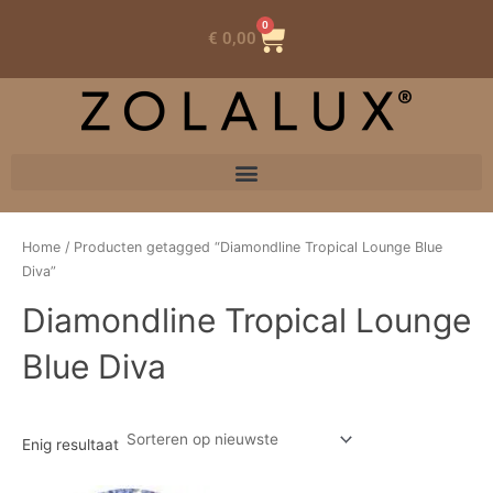
0
Winkelwagen
€
0,00
Home
/ Producten getagged “Diamondline Tropical Lounge Blue
Diva”
Diamondline Tropical Lounge
Blue Diva
Enig resultaat
Oorspronkelijke
Huidige