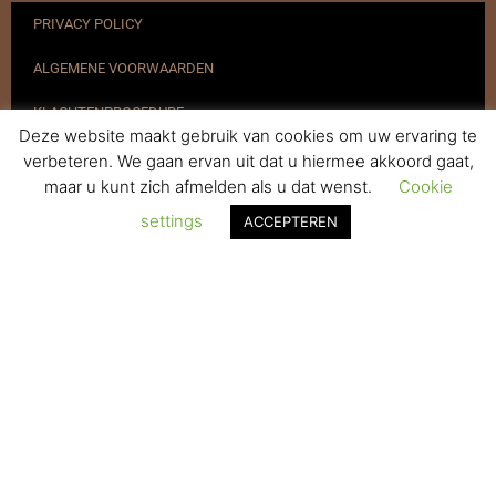
PRIVACY POLICY
ALGEMENE VOORWAARDEN
KLACHTENPROCEDURE
Deze website maakt gebruik van cookies om uw ervaring te
VERZENDEN & RETOURNEREN
verbeteren. We gaan ervan uit dat u hiermee akkoord gaat,
maar u kunt zich afmelden als u dat wenst.
Cookie
REGISTREREN
settings
ACCEPTEREN
© 2017-2025 Nagelbenodigdheden.nl Webdesign ontworpen door
de BeautyMarketeer
De waardering van www.nagelbenodigdheden.nl/ bij
WebwinkelKeur Reviews
is 9.6/10 gebaseerd op 936 reviews.
Powered by
WhatsApp Chat