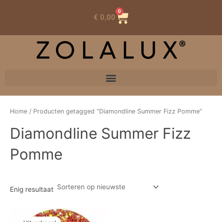
0
Winkelwagen
€
0,00
Home
/ Producten getagged “Diamondline Summer Fizz Pomme”
Diamondline Summer Fizz
Pomme
Enig resultaat
Oorspronkelijke
Huidige
prijs
prijs