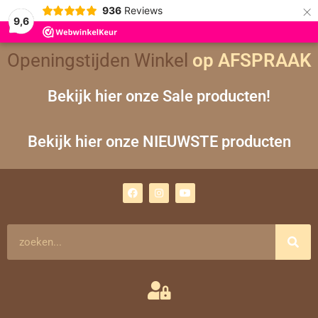
×
936
Reviews
9,6
Openingstijden Winkel
op AFSPRAAK
Bekijk hier onze Sale producten!
Bekijk hier onze NIEUWSTE producten
F
I
Y
a
n
o
c
s
u
e
t
t
b
a
u
o
g
b
Zoeken
o
r
e
k
a
m