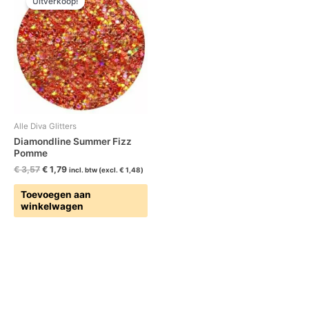
Uitverkoop!
was:
is:
€ 3,57.
€ 1,79.
Alle Diva Glitters
Diamondline Summer Fizz
Pomme
€
3,57
€
1,79
incl. btw (excl.
€
1,48
)
Toevoegen aan
winkelwagen