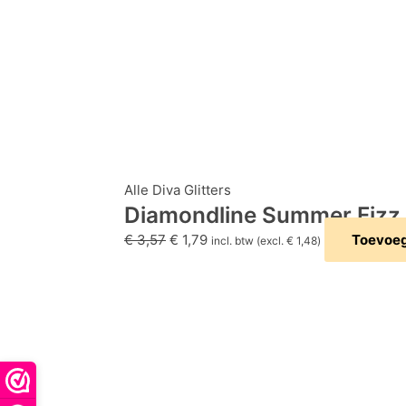
Alle Diva Glitters
Diamondline Summer Fizz
€
3,57
€
1,79
Toevoeg
incl. btw (excl.
€
1,48
)