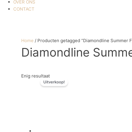
OVER ONS
CONTACT
Home
/ Producten getagged “Diamondline Summer F
Diamondline Summe
Oorspronkelijke
Huidige
Enig resultaat
Uitverkoop!
prijs
prijs
was:
is:
€ 3,57.
€ 1,79.